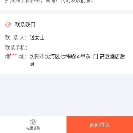
扩展到全省各地，具有广阔的发展前景。
联系我们
联 系 人：
钱女士
联系手机：
****
地 址：
沈阳市沈河区七纬路50甲东1门 高登酒店后
身
返回首页
电话咨询